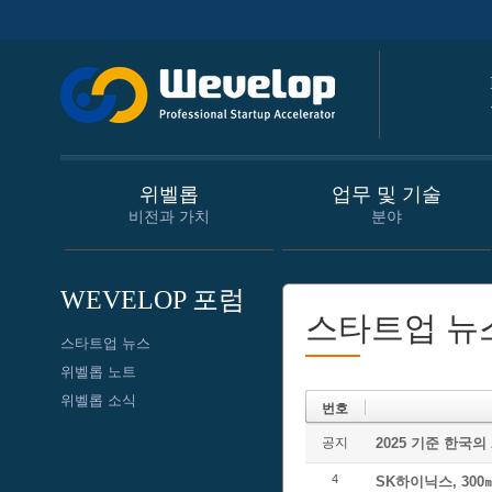
위벨롭
업무 및 기술
비전과 가치
분야
WEVELOP 포럼
스타트업 뉴
스타트업 뉴스
위벨롭 노트
위벨롭 소식
번호
공지
2025 기준 한국의
4
SK하이닉스, 30