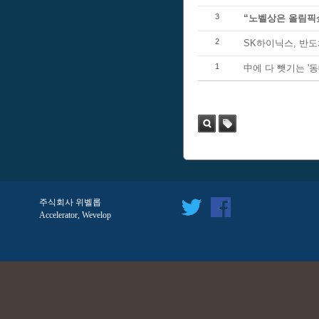
3
“노벨상은 올림픽
2
SK하이닉스, 반도체
1
中에 다 뺏기는 '동
검색
태
그
주식회사 위벨롭
Accelerator, Wevelop