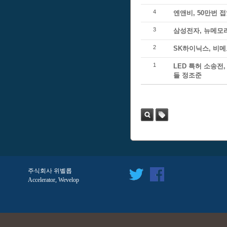
4
엔앤비, 50만번 
3
삼성전자, 뉴메모리
2
SK하이닉스, 비
1
LED 특허 소송전
들 정조준
검색
태
그
주식회사 위벨롭
Accelerator, Wevelop