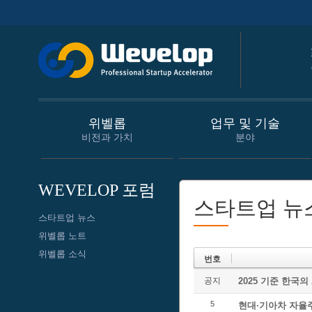
위벨롭
업무 및 기술
비전과 가치
분야
WEVELOP 포럼
스타트업 뉴
스타트업 뉴스
위벨롭 노트
위벨롭 소식
번호
공지
2025 기준 한국의
5
현대·기아차 자율주