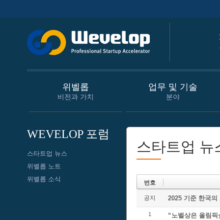
위벨롭
업무 및 기술
비전과 가치
분야
WEVELOP 포럼
스타트업 뉴
스타트업 뉴스
위벨롭 노트
위벨롭 소식
번호
공지
2025 기준 한국의
1
“노벨상은 올림픽