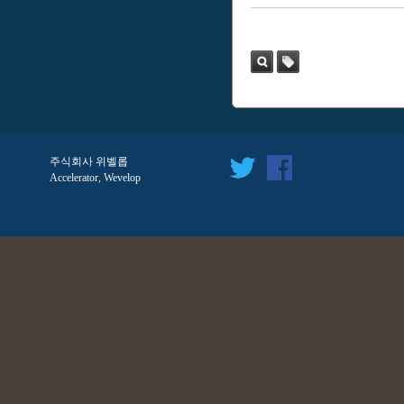
검색
태
그
주식회사 위벨롭
Accelerator, Wevelop