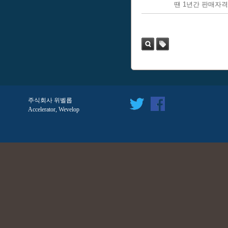
땐 1년간 판매자격
검색
태
그
주식회사 위벨롭
Accelerator, Wevelop