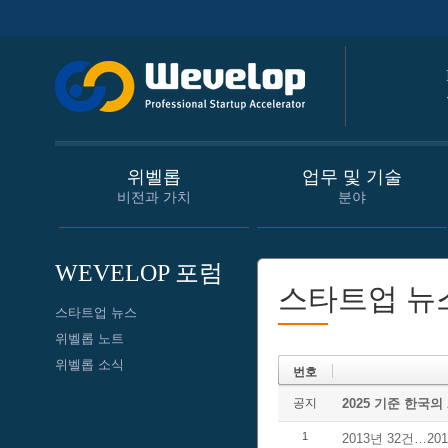
위벨롭
업무 및 기술
비전과 가치
분야
WEVELOP 포럼
스타트업 뉴
스타트업 뉴스
위벨롭 노트
위벨롭 소식
번호
공지
2025 기준 한국의
1
2013년 32건…2