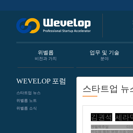
위벨롭
업무 및 기술
비전과 가치
분야
WEVELOP 포럼
스타트업 뉴
스타트업 뉴스
위벨롭 노트
위벨롭 소식
김권석
세라
엔텔렉추얼 디스
반도체 특허 분쟁 소송 아