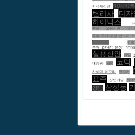
아이피맥
지적재산권
변리사
디자
하이닉스
특허 실용신안 디자인 
특허 투자 분쟁 반도체 
특허분쟁
영업
특허 patent 분쟁 infri
실용신안
게임
코덱
태양광
kipo
차세대 메모리
전문가
표준
산업기밀
paten
삼성동
강남