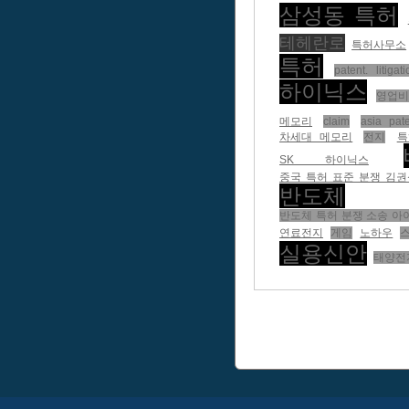
삼성동 특허
테헤란로
특허사무소
특허
patent. litigati
하이닉스
영업
메모리
claim
asia pat
차세대 메모리
전지
특
SK 하이닉스
중국 특허 표준 분쟁 김권
반도체
반도체 특허 분쟁 소송 아
연료전지
게임
노하우
실용신안
태양전