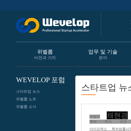
위벨롭
업무 및 기술
비전과 가치
분야
WEVELOP 포럼
스타트업 뉴
스타트업 뉴스
위벨롭 노트
위벨롭 소식
채현경
자동차
특허 투자 분쟁
아이피맥스 특허법률사