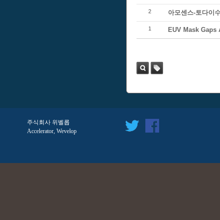
2
아모센스-토다이수
1
EUV Mask Gaps 
검색
태
그
주식회사 위벨롭
Accelerator, Wevelop