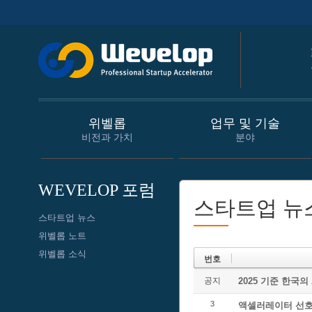
위벨롭
업무 및 기술
비전과 가치
분야
WEVELOP 포럼
스타트업 뉴
스타트업 뉴스
위벨롭 노트
위벨롭 소식
번호
공지
2025 기준 한국의
3
액셀러레이터 선호