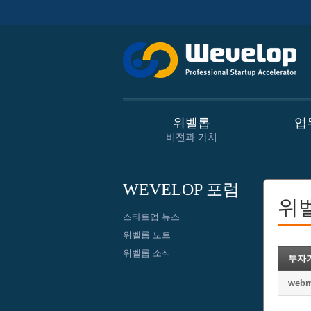
위벨롭
업
비전과 가치
WEVELOP 포럼
위
스타트업 뉴스
위벨롭 노트
위벨롭 소식
투자
webm