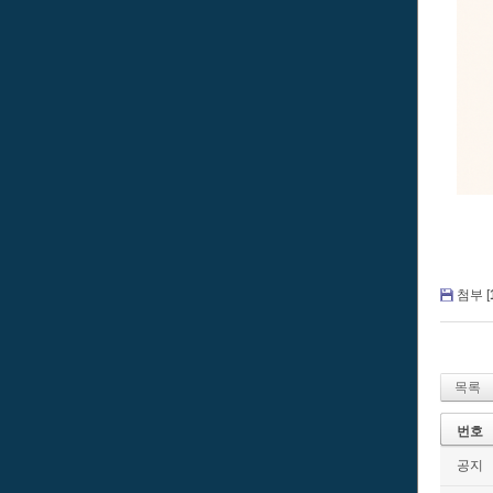
첨부 [
목록
번호
공지