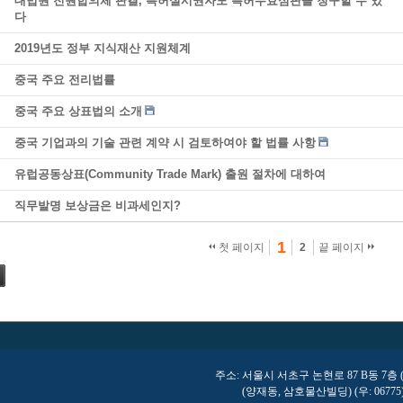
대법원 전원합의체 판결, 특허실시권자도 특허무효심판을 청구할 수 있
다
2019년도 정부 지식재산 지원체계
중국 주요 전리법률
중국 주요 상표법의 소개
중국 기업과의 기술 관련 계약 시 검토하여야 할 법률 사항
유럽공동상표(Community Trade Mark) 출원 절차에 대하여
직무발명 보상금은 비과세인지?
1
첫 페이지
2
끝 페이지
주소: 서울시 서초구 논현로 87 B동 7층
(양재동, 삼호물산빌딩) (우: 06775