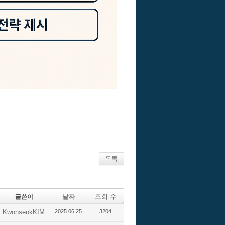
목록
날짜
조회 수
글쓴이
KwonseokKIM
2025.06.25
3204