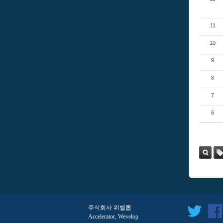
11
10
9
8
7
6
검색
태
그
주식회사 위벨롭
Accelerator, Wevelop