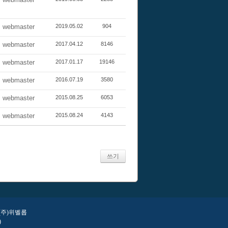
webmaster
2019.05.02
904
webmaster
2017.04.12
8146
webmaster
2017.01.17
19146
webmaster
2016.07.19
3580
webmaster
2015.08.25
6053
webmaster
2015.08.24
4143
쓰기
 (주)위벨롭
)