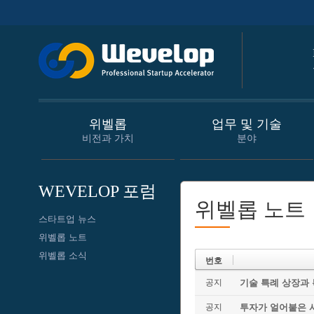
위벨롭
업무 및 기술
비전과 가치
분야
WEVELOP 포럼
위벨롭 노트
스타트업 뉴스
위벨롭 노트
위벨롭 소식
번호
공지
기술 특례 상장과
공지
투자가 얼어붙은 