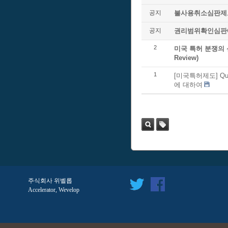
공지
불사용취소심판제도 
공지
권리범위확인심판
2
미국 특허 분쟁의 신속한
Review)
1
[미국특허제도] Quick 
에 대하여
검색
태
그
주식회사 위벨롭
Accelerator, Wevelop