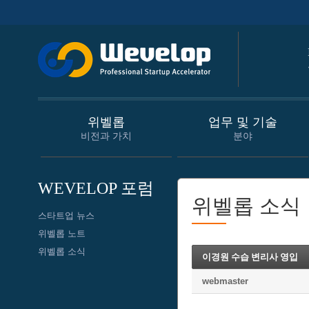
위벨롭
업무 및 기술
비전과 가치
분야
WEVELOP 포럼
위벨롭 소식
스타트업 뉴스
위벨롭 노트
위벨롭 소식
이경원 수습 변리사 영입
webmaster