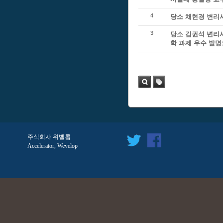
4
당소 채현경 변리사
3
당소 김권석 변리
학 과제 우수 발명
검색
태
그
주식회사 위벨롭
Accelerator, Wevelop