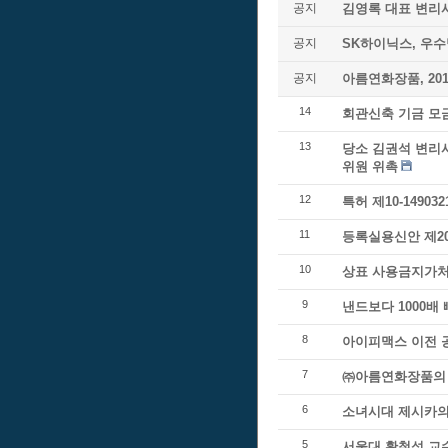
공지
김영록 대표 변리
공지
SK하이닉스, 우
공지
아름연화장품, 20
14
회관신축 기금 모
13
당소 김권석 변리
위원 위촉
12
특허 제10-1490
11
등록실용신안 제20
10
상표 사용금지가처
9
낸드보다 1000배
8
아이피맥스 이전 
7
㈜아름연화장품의 
6
소녀시대 제시카의
5
서울대 황철성 교