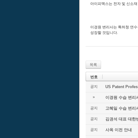
아이피맥스는 전자 및 신소재
이경원 변리사는 특허청 연수를
성장할 것입니다.
목록
번호
공지
US Patent Prof
»
이경원 수습 변리
공지
고혜일 수습 변리
공지
김권석 대표 대한
공지
사옥 이전 안내