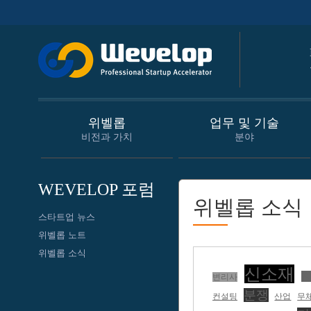
위벨롭
업무 및 기술
비전과 가치
분야
WEVELOP 포럼
위벨롭 소식
스타트업 뉴스
위벨롭 노트
위벨롭 소식
신소재
침
변리사
분쟁
컨설팅
산업
무