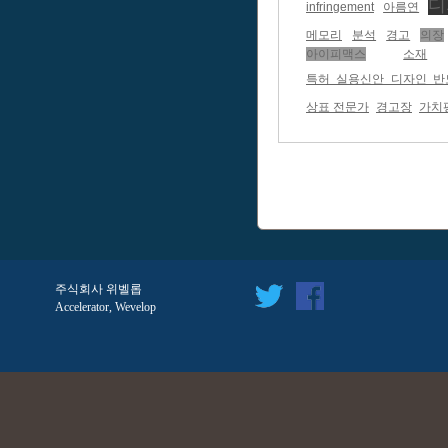
디
infringement
아름연
메모리
분석
경고
의장
아이피맥스
소재
특허 실용신안 디자인 반도체 
상표 전문가
경고장
가치
주식회사 위벨롭
Accelerator, Wevelop