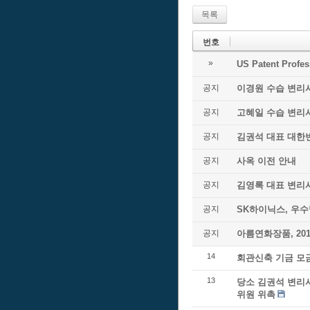
목록
번호
»
US Patent Prof
공지
이경원 수습 변리
공지
고혜일 수습 변리
공지
김권석 대표 대한
공지
사옥 이전 안내
공지
김영록 대표 변리
공지
SK하이닉스, 우
공지
아름연화장품, 20
14
회관신축 기금 모
13
당소 김권석 변리
위원 위촉