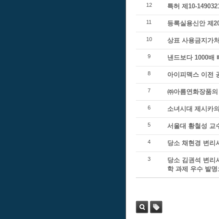
12
특허 제10-1490
11
등록실용신안 제20
10
상표 사용금지가처
9
낸드보다 1000배
8
아이피맥스 이전 
7
㈜아름연화장품의 
6
소녀시대 제시카의
5
서울대 황철성 교
4
당소 채현경 변리사
3
당소 김권석 변리
학 과제 우수 발명
검색
태