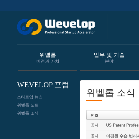
위벨롭
업무 및 기술
비전과 가치
분야
WEVELOP 포럼
위벨롭 소식
스타트업 뉴스
위벨롭 노트
위벨롭 소식
번호
공지
US Patent Prof
공지
이경원 수습 변리