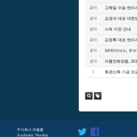
공지
고혜일 수습 변리
공지
김권석 대표 대한
공지
사옥 이전 안내
공지
김영록 대표 변리
공지
SK하이닉스, 우
공지
아름연화장품, 20
1
회관신축 기금 모
검색
태
그
주식회사 위벨롭
Accelerator, Wevelop