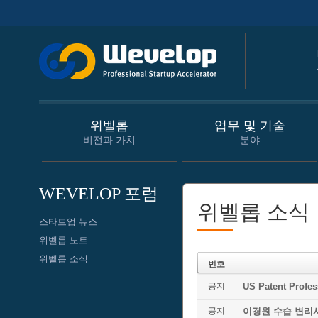
위벨롭
업무 및 기술
비전과 가치
분야
WEVELOP 포럼
위벨롭 소식
스타트업 뉴스
위벨롭 노트
위벨롭 소식
번호
공지
US Patent Prof
공지
이경원 수습 변리