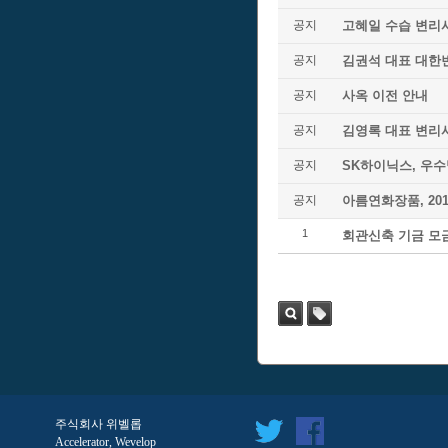
공지
고혜일 수습 변리
공지
김권석 대표 대한
공지
사옥 이전 안내
공지
김영록 대표 변리
공지
SK하이닉스, 우
공지
아름연화장품, 20
1
회관신축 기금 모
검색
태
그
주식회사 위벨롭
Accelerator, Wevelop